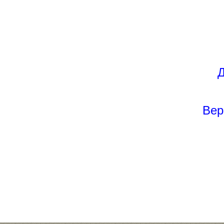
Д
Вер