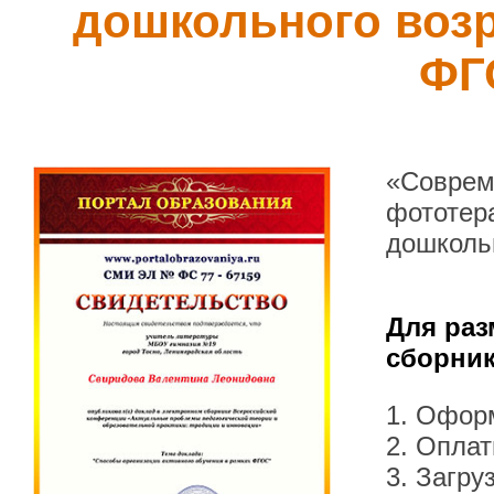
дошкольного возр
ФГ
«Соврем
фототера
дошколь
Для раз
сборник
1. Офор
2. Оплат
3. Загру