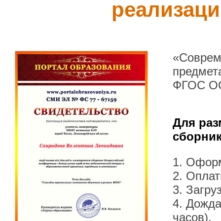
реализац
«Соврем
предмет
ФГОС О
Для раз
сборник
1. Офор
2. Оплат
3. Загру
4. Дожда
часов).