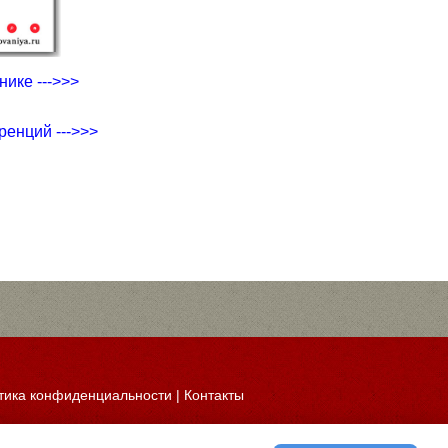
ике --->>>
ренций --->>>
тика конфиденциальности
|
Контакты