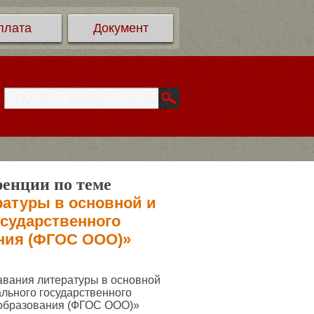
плата
Документ
ренции по теме
атуры в основной и
осударственного
ания (ФГОС ООО)»
авания литературы в основной
льного государственного
 образования (ФГОС ООО)»