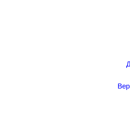
Д
Вер