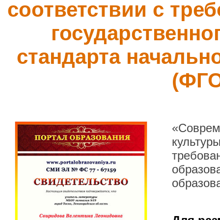
соответствии с тре
государственно
стандарта начальн
(ФГ
«Соврем
культуры
требова
образова
образов