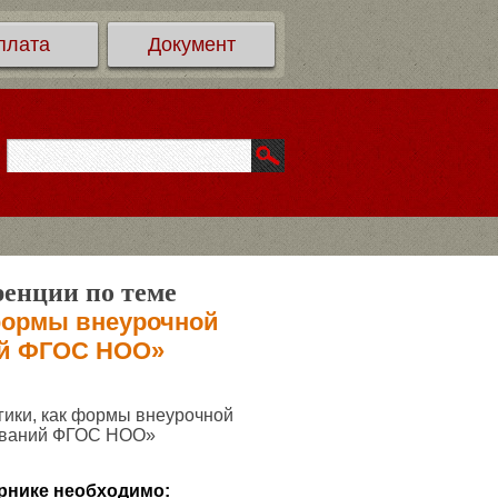
плата
Документ
ренции по теме
 формы внеурочной
ий ФГОС НОО»
гики, как формы внеурочной
бований ФГОС НОО»
рнике необходимо: