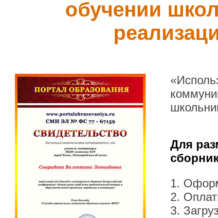
обучении школ
реализац
«Исполь
коммуник
школьни
Для раз
сборник
1. Офор
2. Оплат
3. Загру