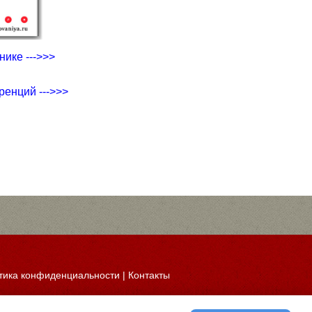
ике --->>>
ренций --->>>
тика конфиденциальности
|
Контакты