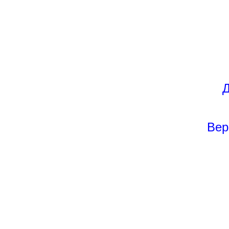
Д
Вер