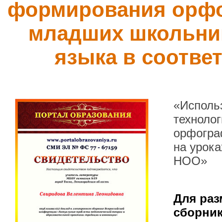
формирования орфо
младших школьник
языка в соотве
«Исполь
техноло
орфогра
на урока
НОО»
Для раз
сборник