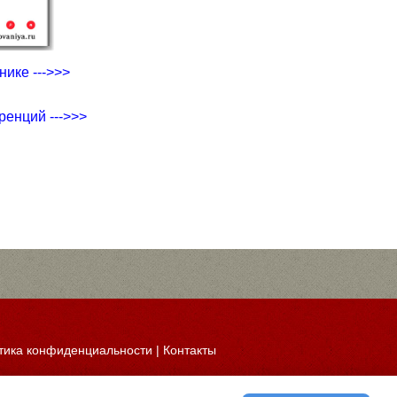
ике --->>>
ренций --->>>
тика конфиденциальности
|
Контакты