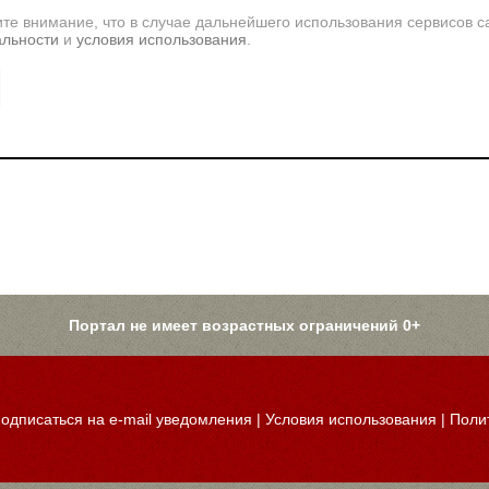
те внимание, что в случае дальнейшего использования сервисов с
альности
и
условия использования
.
Портал не имеет возрастных ограничений 0+
одписаться на e-mail уведомления
|
Условия использования
|
Поли