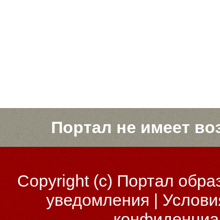
Портал не имеет во
Copyright (c)
Портал обра
уведомления
|
Услови
конфиденциа