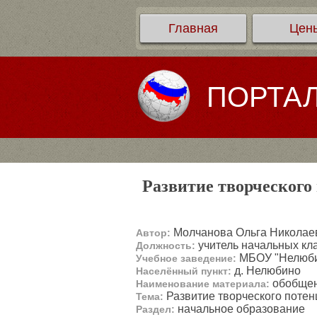
Главная
Цен
ПОРТА
Развитие творческого
Молчанова Ольга Николае
Автор:
учитель начальных кл
Должность:
МБОУ "Нелюбин
Учебное заведение:
д. Нелюбино
Населённый пункт:
обобщен
Наименование материала:
Развитие творческого потен
Тема:
начальное образование
Раздел: