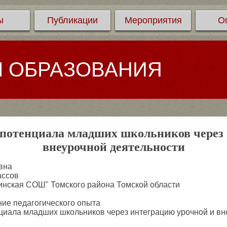
ы
Публикации
Мероприятия
О
Л ОБРАЗОВАНИЯ
 потенциала младших школьников через
внеурочной деятельности
вна
ассов
ская СОШ" Томского района Томской области
ие педагогического опыта
циала младших школьников через интеграцию урочной и вн