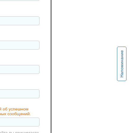
Напоминание
ий об успешном
жных сообщений.
айта вы принимаете