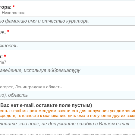
*
тора:
а Николаевна
*
ра:
*
е:
 №7
огорск, Ленинградская область
у Вас нет e-mail, оставьте поле пустым)
 есть e-mail мы рекомендуем ввести его для получения уведомлен
средств, готовности к скачиванию диплома и получения других ва
те внимание, что в случае дальнейшего использования сервисов с