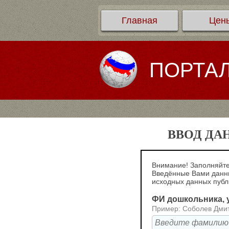
Главная
Цен
ПОРТА
ВВОД ДА
Внимание! Заполняйте
Введённые Вами данны
исходных данных пуб
ФИ дошкольника, у
Пример: Соболев Дми