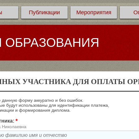
ы
Публикации
Мероприятия
О
Л ОБРАЗОВАНИЯ
ННЫХ УЧАСТНИКА ДЛЯ ОПЛАТЫ ОРГ
 данную форму аккуратно и без ошибок.
е будут использованы для идентификации платежа,
ликации и формирования диплома.
*
тника:
а Николаевна