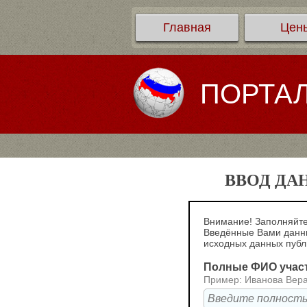
Главная
Цен
ПОРТА
ВВОД ДА
Внимание! Заполняйте
Введённые Вами данны
исходных данных пуб
Полные ФИО учас
Пример: Иванова Вер