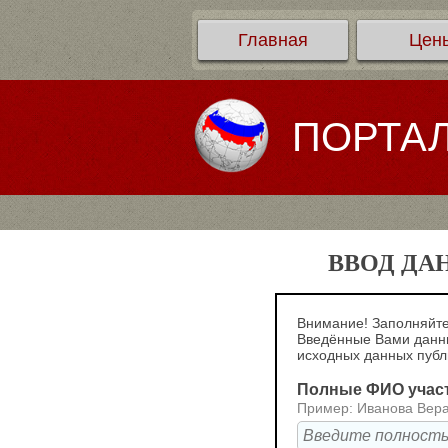
Главная
Цен
ПОРТА
ВВОД ДА
Внимание! Заполняйте
Введённые Вами данны
исходных данных пуб
Полные ФИО учас
Пример: Иванова Вер