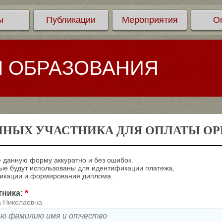
ы
Публикации
Мероприятия
О
Л ОБРАЗОВАНИЯ
ННЫХ УЧАСТНИКА ДЛЯ ОПЛАТЫ ОРГ
 данную форму аккуратно и без ошибок.
е будут использованы для идентификации платежа,
ликации и формирования диплома.
*
тника:
а Николаевна