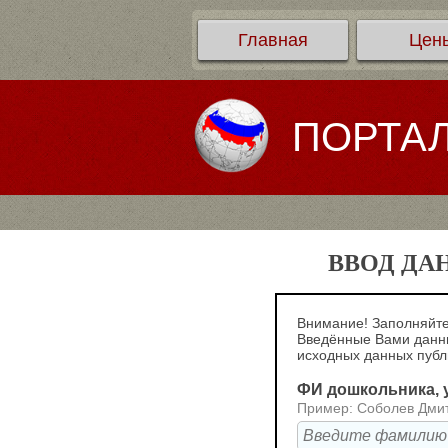
Главная
Цен
ПОРТА
ВВОД ДА
Внимание! Заполняйте
Введённые Вами данны
исходных данных пуб
ФИ дошкольника, у
Пример: Соболев Дми