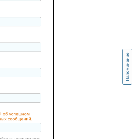
Напоминание
ий об успешном
жных сообщений.
айта вы принимаете