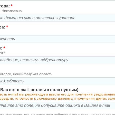
*
тора:
а Николаевна
*
ра:
*
е:
 №7
огорск, Ленинградская область
у Вас нет e-mail, оставьте поле пустым)
 есть e-mail мы рекомендуем ввести его для получения уведомлен
средств, готовности к скачиванию диплома и получения других ва
те внимание, что в случае дальнейшего использования сервисов с