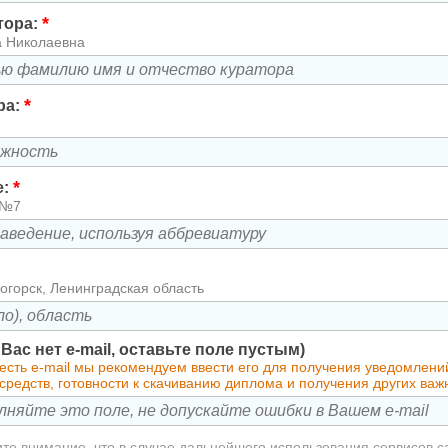
*
тора:
а Николаевна
*
ра:
*
е:
 №7
огорск, Ленинградская область
у Вас нет e-mail, оставьте поле пустым)
 есть e-mail мы рекомендуем ввести его для получения уведомлен
средств, готовности к скачиванию диплома и получения других ва
те внимание, что в случае дальнейшего использования сервисов с