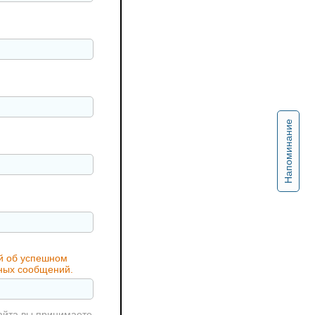
Напоминание
ий об успешном
жных сообщений.
айта вы принимаете