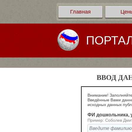
Главная
Цен
ПОРТА
ВВОД ДА
Внимание! Заполняйте
Введённые Вами данны
исходных данных пуб
ФИ дошкольника, у
Пример: Соболев Дми