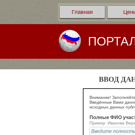
Главная
Цен
ПОРТА
ВВОД ДА
Внимание! Заполняйте
Введённые Вами данны
исходных данных пуб
Полные ФИО учас
Пример: Иванова Вер