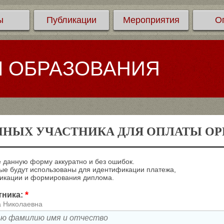
ы
Публикации
Мероприятия
О
Л ОБРАЗОВАНИЯ
ННЫХ УЧАСТНИКА ДЛЯ ОПЛАТЫ ОРГ
 данную форму аккуратно и без ошибок.
е будут использованы для идентификации платежа,
ликации и формирования диплома.
*
тника:
а Николаевна