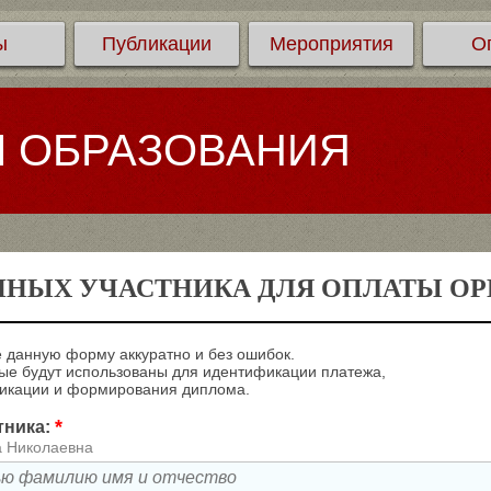
ы
Публикации
Мероприятия
О
Л ОБРАЗОВАНИЯ
ННЫХ УЧАСТНИКА ДЛЯ ОПЛАТЫ ОРГ
 данную форму аккуратно и без ошибок.
е будут использованы для идентификации платежа,
ликации и формирования диплома.
*
тника:
а Николаевна