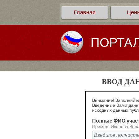
Главная
Цен
ПОРТА
ВВОД ДА
Внимание! Заполняйте
Введённые Вами данны
исходных данных пуб
Полные ФИО учас
Пример: Иванова Вер