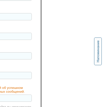
Напоминание
ий об успешном
жных сообщений.
айта вы принимаете