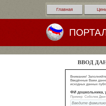
Главная
Цен
ПОРТА
ВВОД ДА
Внимание! Заполняйте
Введённые Вами данны
исходных данных пуб
ФИ дошкольника, у
Пример: Соболев Дми