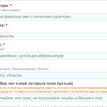
*
тора:
а Николаевна
*
ра:
*
е:
 №7
огорск, Ленинградская область
у Вас нет e-mail, оставьте поле пустым)
 есть e-mail мы рекомендуем ввести его для получения уведомлен
средств, готовности к скачиванию диплома и получения других ва
те внимание, что в случае дальнейшего использования сервисов с