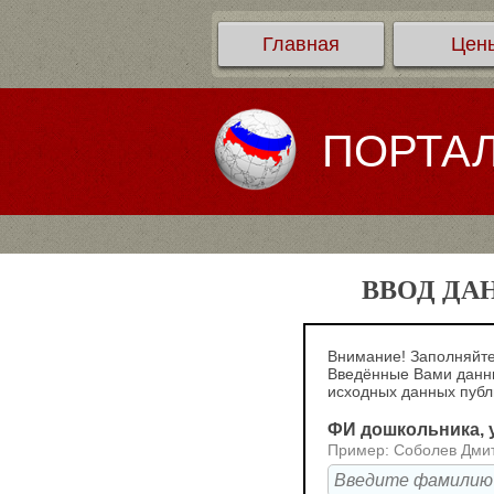
Главная
Цен
ПОРТА
ВВОД ДА
Внимание! Заполняйте
Введённые Вами данны
исходных данных пуб
ФИ дошкольника, у
Пример: Соболев Дми