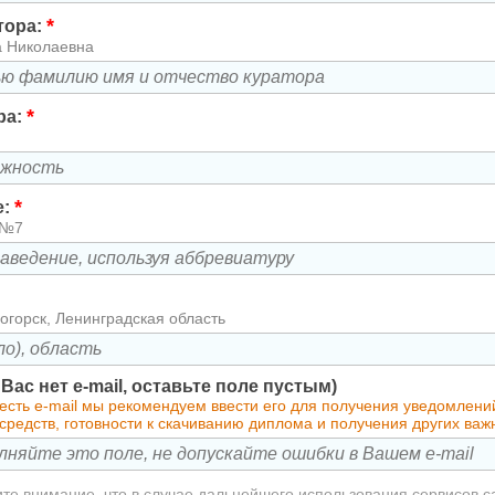
*
тора:
а Николаевна
*
ра:
*
е:
 №7
огорск, Ленинградская область
у Вас нет e-mail, оставьте поле пустым)
 есть e-mail мы рекомендуем ввести его для получения уведомлен
средств, готовности к скачиванию диплома и получения других ва
те внимание, что в случае дальнейшего использования сервисов с