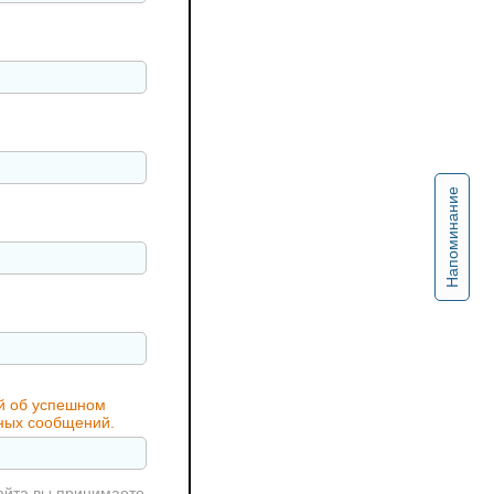
Напоминание
ий об успешном
жных сообщений.
айта вы принимаете